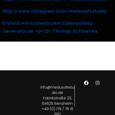
http://www.instagram.com/medusafxstudio
Erstellt mit kostenlosem Datenschutz-
Generator.de von Dr. Thomas Schwenke
info@medusafxstu
dio.de
Fabrikstraße 23,
64625 Bensheim
+49 (0) 179 / 76 15
992