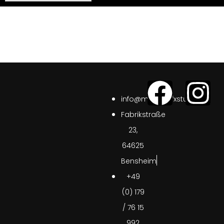
info@medusafxstudio.de
Fabrikstraße
23,
64625
Bensheim
+49
(0) 179
/ 76 15
992